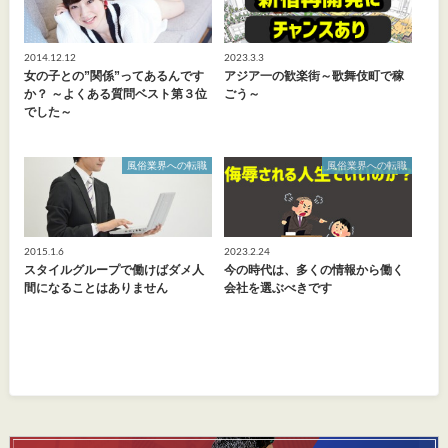
2014.12.12
2023.3.3
女の子との”関係”ってあるんです
アジア一の歓楽街～歌舞伎町で稼
か？ ～よくある質問ベスト第３位
ごう～
でした～
風俗業界への転職
風俗業界への転職
2015.1.6
2023.2.24
スタイルグループで働けばダメ人
今の時代は、多くの情報から働く
間になることはありません
会社を選ぶべきです