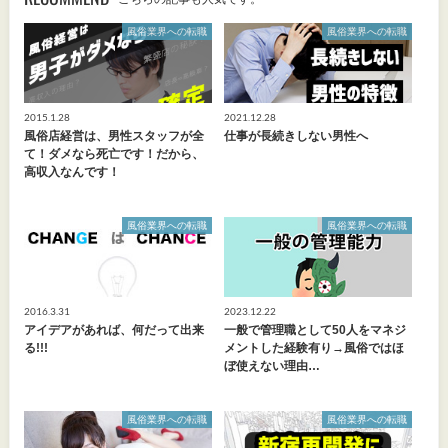
風俗業界への転職
風俗業界への転職
2015.1.28
2021.12.28
風俗店経営は、男性スタッフが全
仕事が長続きしない男性へ
て！ダメなら死亡です！だから、
高収入なんです！
風俗業界への転職
風俗業界への転職
2016.3.31
2023.12.22
アイデアがあれば、何だって出来
一般で管理職として50人をマネジ
る!!!
メントした経験有り→風俗ではほ
ぼ使えない理由…
風俗業界への転職
風俗業界への転職