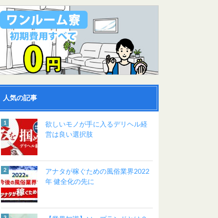
人気の記事
欲しいモノが手に入るデリヘル経
営は良い選択肢
アナタが稼ぐための風俗業界2022
年 健全化の先に