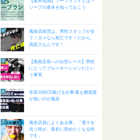
【業界知識】ソープランドとは？
ソープの基本を知っておこう
風俗店経営は、男性スタッフが全
て！ダメなら死亡です！だから、
高収入なんです！
【風俗店長への出世レース】男性
にとってブルーオーシャンだとい
う事実
年収1000万稼げる仕事 最も難易度
が低いのが風俗
風俗店員によくある事。「電マを
洗う時が、最初に辞めたくなる時
です」