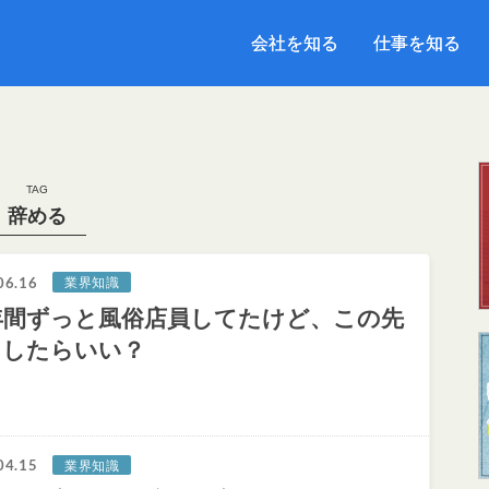
会社を知る
会社を知る
仕事を知る
仕事を知る
TAG
辞める
06.16
業界知識
年間ずっと風俗店員してたけど、この先
うしたらいい？
04.15
業界知識