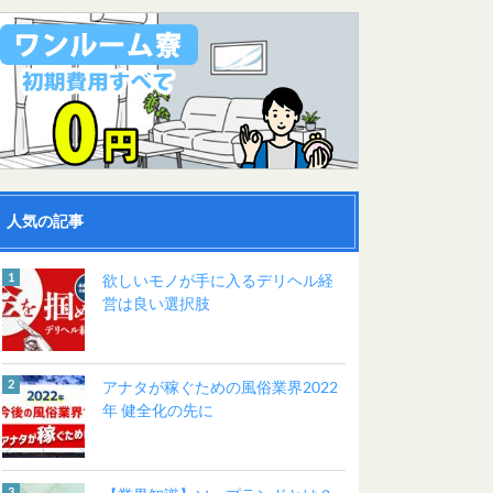
人気の記事
欲しいモノが手に入るデリヘル経
営は良い選択肢
アナタが稼ぐための風俗業界2022
年 健全化の先に