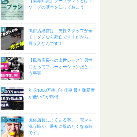
【業界知識】ソープランドとは？
ソープの基本を知っておこう
風俗店経営は、男性スタッフが全
て！ダメなら死亡です！だから、
高収入なんです！
【風俗店長への出世レース】男性
にとってブルーオーシャンだとい
う事実
年収1000万稼げる仕事 最も難易度
が低いのが風俗
風俗店員によくある事。「電マを
洗う時が、最初に辞めたくなる時
です」