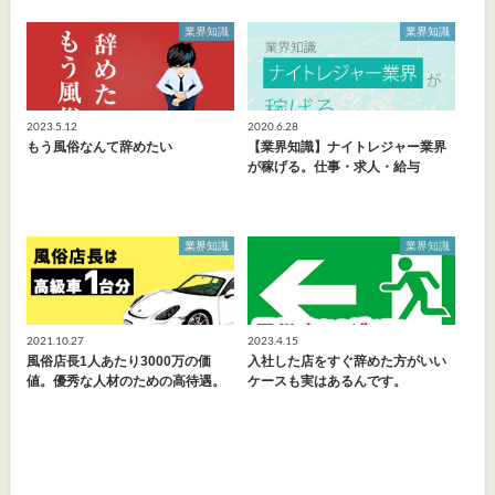
業界知識
業界知識
2023.5.12
2020.6.28
もう風俗なんて辞めたい
【業界知識】ナイトレジャー業界
が稼げる。仕事・求人・給与
業界知識
業界知識
2021.10.27
2023.4.15
風俗店長1人あたり3000万の価
入社した店をすぐ辞めた方がいい
値。優秀な人材のための高待遇。
ケースも実はあるんです。