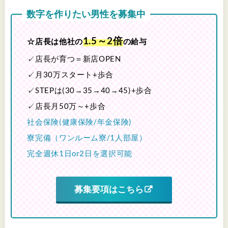
数字を作りたい男性を募集中
1.5～2倍
☆店長は他社の
の給与
✓店長が育つ＝新店OPEN
✓月30万スタート+歩合
✓STEPは(30→35→40→45)+歩合
✓店長月50万～+歩合
社会保険(健康保険/年金保険)
寮完備（ワンルーム寮/1人部屋）
完全週休1日or2日を選択可能
募集要項はこちら