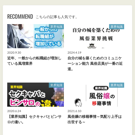
RECOMMEND
こちらの記事も人気です。
業界知識
業界知識
2020.9.30
2024.4.19
近年、一般からの転職組が増加し
自分の城を築くためのコミュニケ
ている風増業界
ーション能力 風俗店員が一番の近
道。
業界知識
業界知識
2020.6.24
2021.6.10
【業界知識】セクキャバとピンサ
風俗嬢の移籍事情～気配り上手は
ロの違い。
出世する～