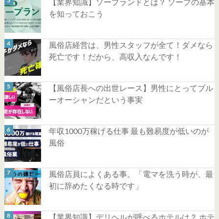
【業界知識】ソープランドとは？ ソープの基本
を知っておこう
風俗店経営は、男性スタッフが全て！ダメなら
死亡です！だから、高収入なんです！
【風俗店長への出世レース】男性にとってブル
ーオーシャンだという事実
年収1000万稼げる仕事 最も難易度が低いのが
風俗
風俗店員によくある事。「電マを洗う時が、最
初に辞めたくなる時です」
【業界知識】デリヘルが呼べるホテルは？ ホテ