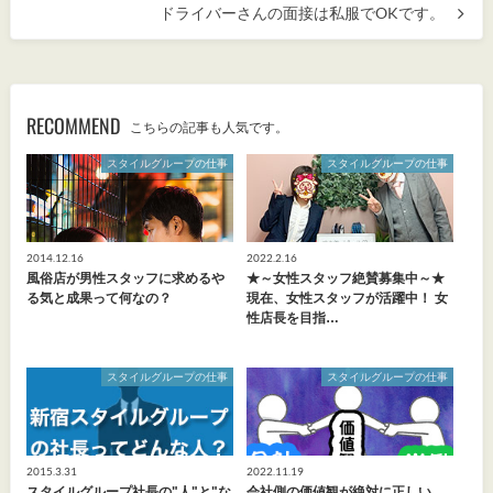
ドライバーさんの面接は私服でOKです。
RECOMMEND
こちらの記事も人気です。
スタイルグループの仕事
スタイルグループの仕事
2014.12.16
2022.2.16
風俗店が男性スタッフに求めるや
★～女性スタッフ絶賛募集中～★
る気と成果って何なの？
現在、女性スタッフが活躍中！ 女
性店長を目指…
スタイルグループの仕事
スタイルグループの仕事
2015.3.31
2022.11.19
スタイルグループ社長の"人"と"な
会社側の価値観が絶対に正しい。