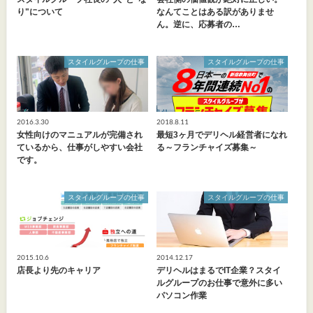
り"について
なんてことはある訳がありませ
ん。逆に、応募者の…
スタイルグループの仕事
スタイルグループの仕事
2016.3.30
2018.8.11
女性向けのマニュアルが完備され
最短3ヶ月でデリヘル経営者になれ
ているから、仕事がしやすい会社
る～フランチャイズ募集～
です。
スタイルグループの仕事
スタイルグループの仕事
2015.10.6
2014.12.17
店長より先のキャリア
デリヘルはまるでIT企業？スタイ
ルグループのお仕事で意外に多い
パソコン作業